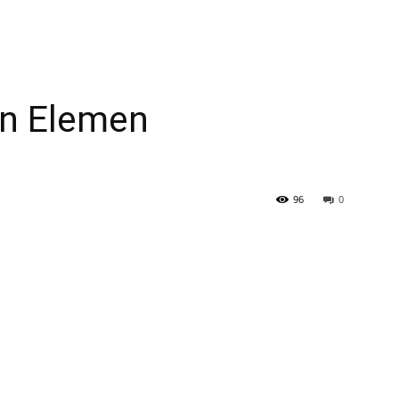
an Elemen
96
0