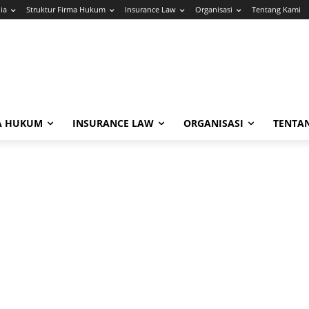
ia
Struktur Firma Hukum
Insurance Law
Organisasi
Tentang Kami
A HUKUM
INSURANCE LAW
ORGANISASI
TENTA