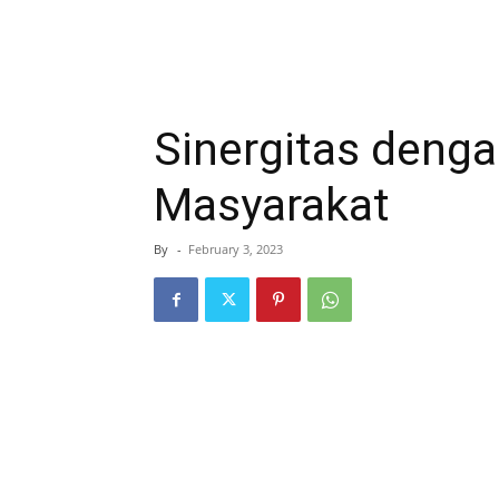
Sinergitas deng
Masyarakat
By
-
February 3, 2023