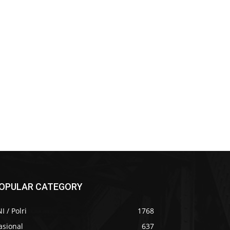
OPULAR CATEGORY
I / Polri
1768
asional
637