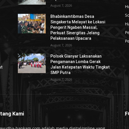
August 7, 2026
H
So
Bhabinkamtibmas Desa
Singakerta Melayat ke Lokasi
H
Pengerit Ngaben Massal,
P
Perkuat Sinergitas Jelang
Pelaksanaan Upacara
Pe
August 7, 2026
Polsek Gianyar Laksanakan
Pengamanan Lomba Gerak
at
Jalan Ketepatan Waktu Tingkat
SMP Putra
August 7, 2026
tang Kami
F
ayudha-hankam.com adalah media digital/online yang