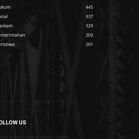
ukum
445
sial
337
ankam
329
emerintahan
203
ristiwa
201
OLLOW US