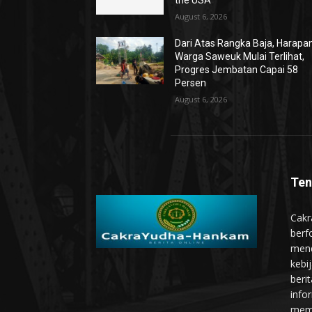
the USA
August 6, 2026
Dari Atas Rangka Baja, Harapa
Warga Saweuk Mulai Terlihat,
Progres Jembatan Capai 58
Persen
August 6, 2026
Ten
Cakr
berf
mend
kebi
beri
info
memb