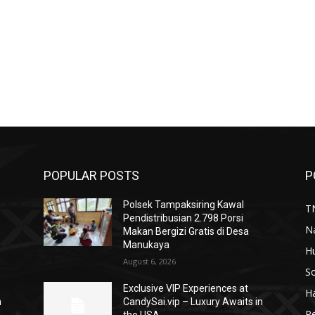
POPULAR POSTS
P
Polsek Tampaksiring Kawal
TN
Pendistribusian 2.798 Porsi
N
Makan Bergizi Gratis di Desa
Manukaya
H
August 6, 2026
So
Exclusive VIP Experiences at
H
n
CandySai.vip – Luxury Awaits in
P