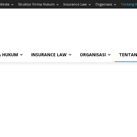
 Media
Struktur Firma Hukum
Insurance Law
Organisasi
Tentang 
A HUKUM
INSURANCE LAW
ORGANISASI
TENTAN