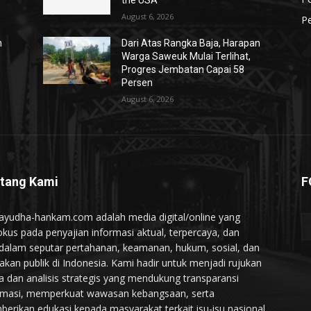
the USA
August 6, 2026
Pe
n
Dari Atas Rangka Baja, Harapan
Warga Saweuk Mulai Terlihat,
Progres Jembatan Capai 58
Persen
August 6, 2026
tang Kami
F
ayudha-hankam.com adalah media digital/online yang
okus pada penyajian informasi aktual, terpercaya, dan
alam seputar pertahanan, keamanan, hukum, sosial, dan
jakan publik di Indonesia. Kami hadir untuk menjadi rujukan
ta dan analisis strategis yang mendukung transparansi
rmasi, memperkuat wawasan kebangsaan, serta
erikan edukasi kepada masyarakat terkait isu-isu nasional.