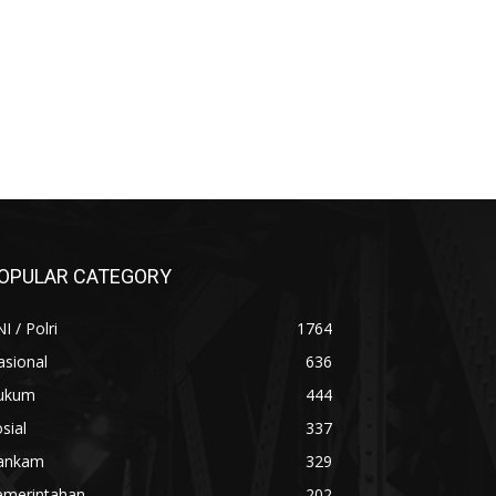
OPULAR CATEGORY
I / Polri
1764
asional
636
ukum
444
sial
337
ankam
329
emerintahan
202