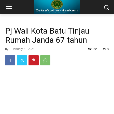
Pj Wali Kota Batu Tinjau
Rumah Janda 67 tahun
By
-
January 31, 2023
104
0