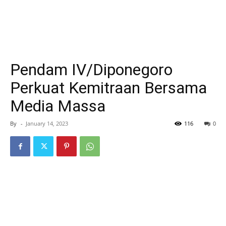
Pendam IV/Diponegoro
Perkuat Kemitraan Bersama
Media Massa
By
-
January 14, 2023
116
0