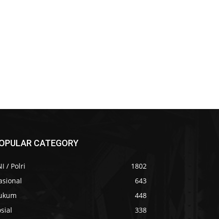
OPULAR CATEGORY
I / Polri
1802
asional
643
ukum
448
sial
338