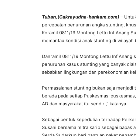
Tuban,(Cakrayudha-hankam.com)
– Untu
percepatan penurunan angka stunting, khu
Koramil 0811/19 Montong Lettu Inf Anang S
memantau kondisi anak stunting di wilayah 
Danramil 0811/19 Montong Lettu Inf Anang
penurunan kasus stunting yang banyak diala
sebabkan lingkungan dan perekonomian kel
Permasalahan stunting bukan saja menjadi 
berada pada setiap Puskesmas-puskesmas, m
AD dan masyarakat itu sendiri,” katanya.
Sebagai bentuk kepedulian terhadap Perkem
Susani bersama mitra karib sebagai bapak as
Serda Sudarkup beri bantuan paket penambah