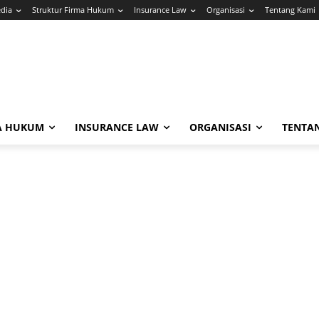
edia
Struktur Firma Hukum
Insurance Law
Organisasi
Tentang Kami
A HUKUM
INSURANCE LAW
ORGANISASI
TENTA