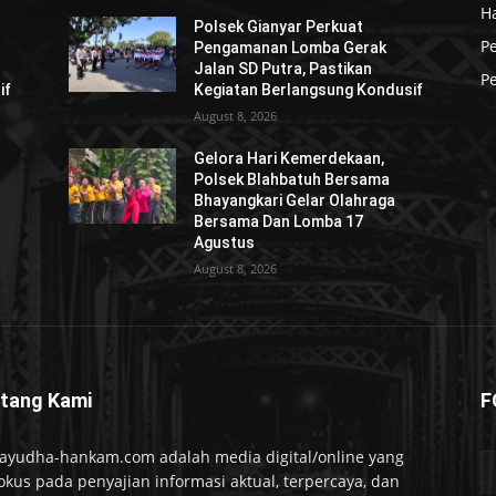
H
Polsek Gianyar Perkuat
P
Pengamanan Lomba Gerak
Jalan SD Putra, Pastikan
Pe
if
Kegiatan Berlangsung Kondusif
August 8, 2026
Gelora Hari Kemerdekaan,
Polsek Blahbatuh Bersama
Bhayangkari Gelar Olahraga
Bersama Dan Lomba 17
Agustus
August 8, 2026
tang Kami
F
ayudha-hankam.com adalah media digital/online yang
okus pada penyajian informasi aktual, terpercaya, dan