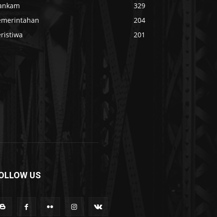
ankam
329
emerintahan
204
ristiwa
201
OLLOW US