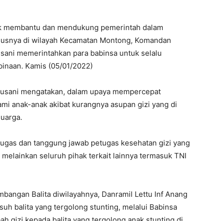
k membantu dan mendukung pemerintah dalam
susnya di wilayah Kecamatan Montong, Komandan
usani memerintahkan para babinsa untuk selalu
binaan. Kamis (05/01/2022)
 susani mengatakan, dalam upaya mempercepat
mi anak-anak akibat kurangnya asupan gizi yang di
uarga.
tugas dan tanggung jawab petugas kesehatan gizi yang
elainkan seluruh pihak terkait lainnya termasuk TNI
bangan Balita diwilayahnya, Danramil Lettu Inf Anang
uh balita yang tergolong stunting, melalui Babinsa
 gizi kepada balita yang tergolong anak stunting di