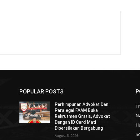
POPULAR POSTS
P
Perhimpunan Advokat Dan
TN
Paralegal FAAM Buka
N
Rekrutmen Gratis, Advokat
Dengan ID Card Mati
H
Dipersilakan Bergabung
So
August 8, 2026