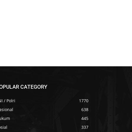
OPULAR CATEGORY
I / Polri
1770
asional
638
ukum
445
sial
337