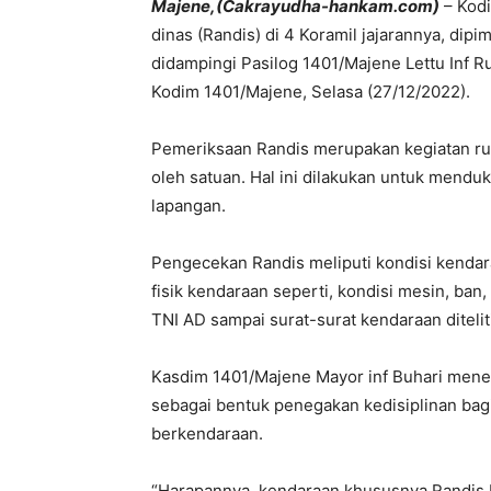
Majene,(Cakrayudha-hankam.com)
– Kod
dinas (Randis) di 4 Koramil jajarannya, dip
didampingi Pasilog 1401/Majene Lettu Inf R
Kodim 1401/Majene, Selasa (27/12/2022).
Pemeriksaan Randis merupakan kegiatan rut
oleh satuan. Hal ini dilakukan untuk mend
lapangan.
Pengecekan Randis meliputi kondisi kendar
fisik kendaraan seperti, kondisi mesin, ban
TNI AD sampai surat-surat kendaraan ditelit
Kasdim 1401/Majene Mayor inf Buhari men
sebagai bentuk penegakan kedisiplinan bagi
berkendaraan.
“Harapannya, kendaraan khususnya Randis ba