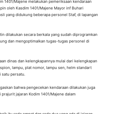
im 1401/Majene melakukan pemeriksaan kendaraan
impin oleh Kasdim 1401/Majene Mayor inf Buhari
usli yang didukung beberapa personel Staf, di lapangan
in dilakukan secara berkala yang sudah diprogramkan
ukung dan mengoptimalkan tugas-tugas personel di
aan dinas dan kelengkapannya mulai dari kelengkapan
, spion, lampu, plat nomor, lampu sen, helm standart
i satu persatu.
egaskan bahwa pengecekan kendaraan dilakukan juga
 prajurit jajaran Kodim 1401/Majene dalam
ik itu roda empat dan roda dua yang ada di jajaran