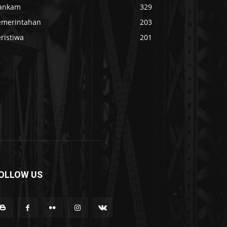
ankam
329
emerintahan
203
ristiwa
201
OLLOW US