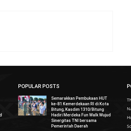
POPULAR POSTS
P
Semarakkan Pembukaan HUT
TN
a
ke-81 Kemerdekaan RI di Kota
N
Bitung, Kasdim 1310/Bitung
ud
Hadiri Merdeka Fun Walk Wujud
H
Sinergitas TNI bersama
So
Pemerintah Daerah