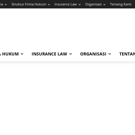
ia
Struktur Firma Hukum
Insurance Law
Organisasi
Tentang Kami
A HUKUM
INSURANCE LAW
ORGANISASI
TENTA