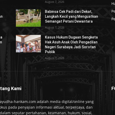
August 7, 2026
H
P
Babinsa Cek Padi dari Dekat,
an
Langkah Kecil yang Menguatkan
Pe
Semangat Petani Dewantara
August 7, 2026
ta
Kasus Hukum Dugaan Sengketa
an
Hak Asuh Anak Oleh Pengadilan
n
Negeri Surabaya Jadi Sorotan
Publik
August 7, 2026
tang Kami
F
ayudha-hankam.com adalah media digital/online yang
okus pada penyajian informasi aktual, terpercaya, dan
alam seputar pertahanan, keamanan, hukum, sosial,