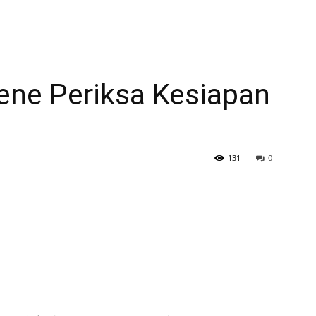
ne Periksa Kesiapan
131
0