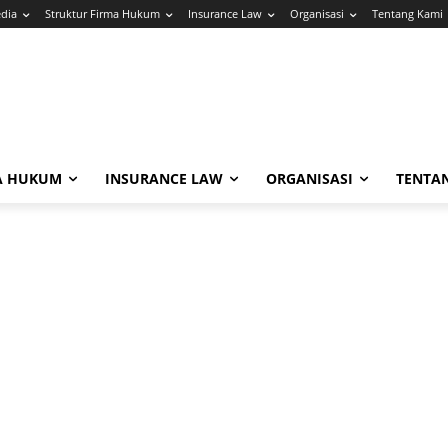
edia
Struktur Firma Hukum
Insurance Law
Organisasi
Tentang Kami
A HUKUM
INSURANCE LAW
ORGANISASI
TENTA