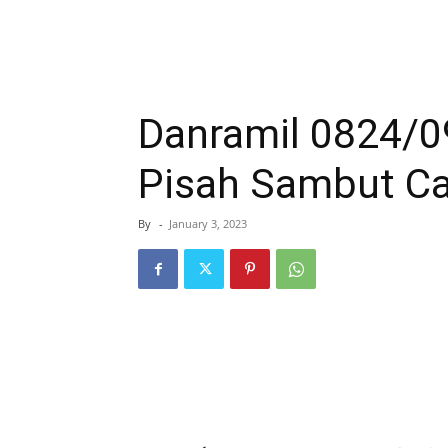
Danramil 0824/0
Pisah Sambut C
By
-
January 3, 2023