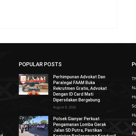
POPULAR POSTS
P
Perhimpunan Advokat Dan
TN
Paralegal FAAM Buka
N
Rekrutmen Gratis, Advokat
Dengan ID Card Mati
H
Dipersilakan Bergabung
So
August 8, 2026
H
Polsek Gianyar Perkuat
P
Pengamanan Lomba Gerak
Jalan SD Putra, Pastikan
Pe