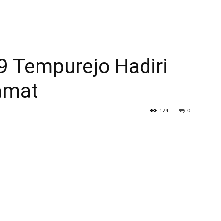
9 Tempurejo Hadiri
amat
174
0