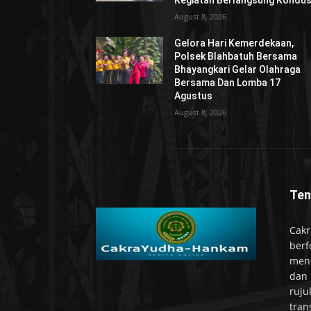
Kegiatan Berlangsung Kondus
August 8, 2026
Gelora Hari Kemerdekaan,
Polsek Blahbatuh Bersama
Bhayangkari Gelar Olahraga
Bersama Dan Lomba 17
Agustus
August 8, 2026
Ten
Cakr
berf
mend
dan 
ruju
tran