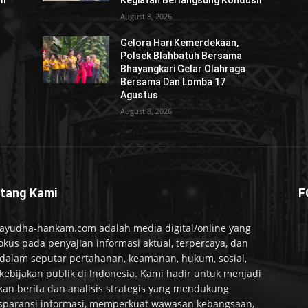
if
Kegiatan Berlangsung Kondusif
August 8, 2026
Gelora Hari Kemerdekaan,
Polsek Blahbatuh Bersama
Bhayangkari Gelar Olahraga
Bersama Dan Lomba 17
Agustus
August 8, 2026
tang Kami
F
ayudha-hankam.com adalah media digital/online yang
okus pada penyajian informasi aktual, terpercaya, dan
alam seputar pertahanan, keamanan, hukum, sosial,
kebijakan publik di Indonesia. Kami hadir untuk menjadi
kan berita dan analisis strategis yang mendukung
sparansi informasi, memperkuat wawasan kebangsaan,