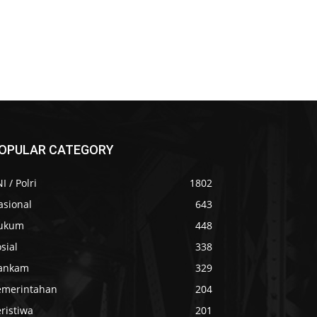
OPULAR CATEGORY
I / Polri
1802
asional
643
ukum
448
sial
338
ankam
329
emerintahan
204
ristiwa
201