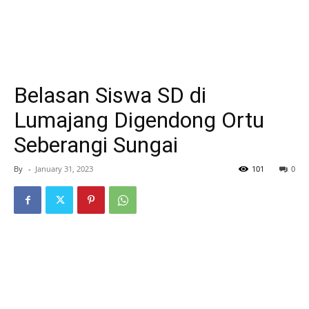
Belasan Siswa SD di
Lumajang Digendong Ortu
Seberangi Sungai
By
-
January 31, 2023
101
0