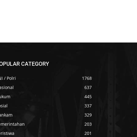
OPULAR CATEGORY
I / Polri
1768
asional
637
ukum
445
sial
337
ankam
329
emerintahan
203
ristiwa
201