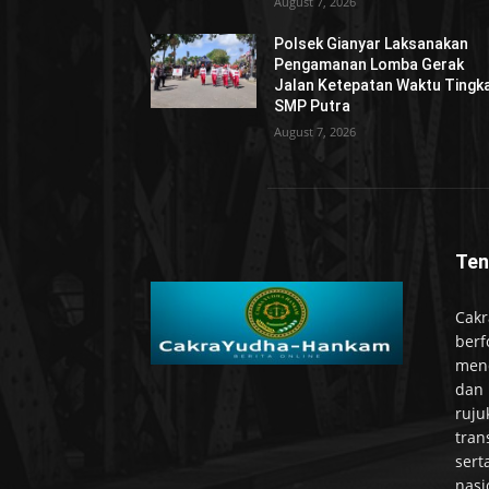
August 7, 2026
Polsek Gianyar Laksanakan
Pengamanan Lomba Gerak
Jalan Ketepatan Waktu Tingk
SMP Putra
August 7, 2026
Ten
Cakr
berf
mend
dan 
ruju
tran
sert
nasi