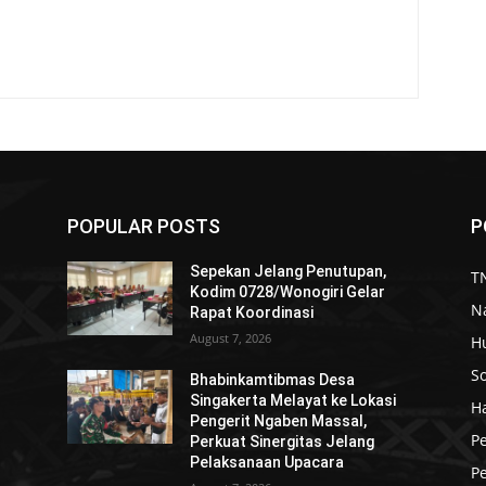
POPULAR POSTS
P
Sepekan Jelang Penutupan,
TN
Kodim 0728/Wonogiri Gelar
N
Rapat Koordinasi
August 7, 2026
H
So
Bhabinkamtibmas Desa
Singakerta Melayat ke Lokasi
H
Pengerit Ngaben Massal,
P
Perkuat Sinergitas Jelang
Pelaksanaan Upacara
Pe