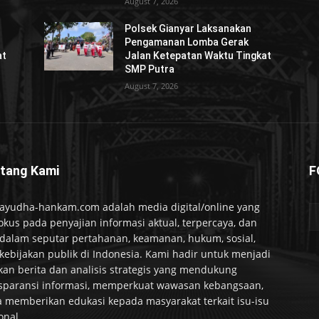
August 7, 2026
Polsek Gianyar Laksanakan
Pengamanan Lomba Gerak
at
Jalan Ketepatan Waktu Tingkat
SMP Putra
August 7, 2026
tang Kami
F
ayudha-hankam.com adalah media digital/online yang
okus pada penyajian informasi aktual, terpercaya, dan
alam seputar pertahanan, keamanan, hukum, sosial,
kebijakan publik di Indonesia. Kami hadir untuk menjadi
kan berita dan analisis strategis yang mendukung
sparansi informasi, memperkuat wawasan kebangsaan,
a memberikan edukasi kepada masyarakat terkait isu-isu
onal.