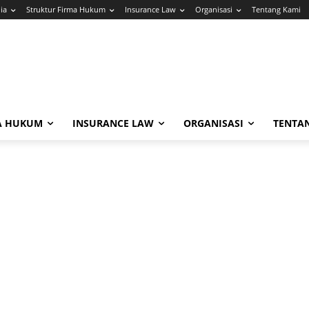
ia
Struktur Firma Hukum
Insurance Law
Organisasi
Tentang Kami
A HUKUM
INSURANCE LAW
ORGANISASI
TENTA