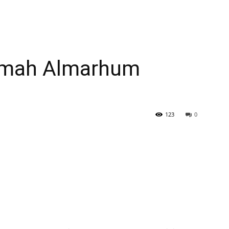
rumah Almarhum
123
0