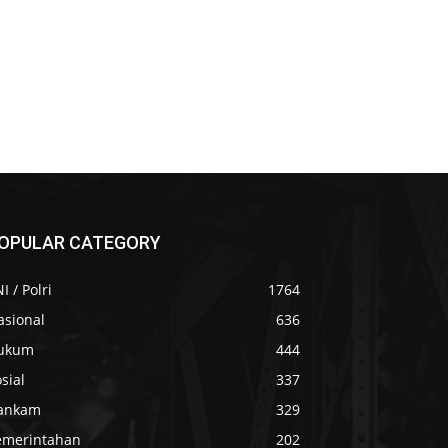
OPULAR CATEGORY
I / Polri
1764
asional
636
ukum
444
sial
337
ankam
329
emerintahan
202