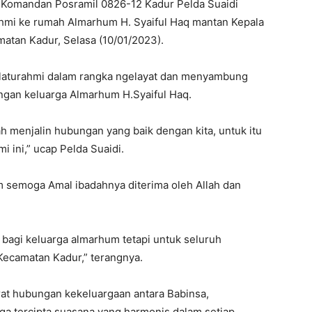
 Komandan Posramil 0826-12 Kadur Pelda Suaidi
hmi ke rumah Almarhum H. Syaiful Haq mantan Kepala
atan Kadur, Selasa (10/01/2023).
ilaturahmi dalam rangka ngelayat dan menyambung
engan keluarga Almarhum H.Syaiful Haq.
 menjalin hubungan yang baik dengan kita, untuk itu
i ini,” ucap Pelda Suaidi.
semoga Amal ibadahnya diterima oleh Allah dan
ya bagi keluarga almarhum tetapi untuk seluruh
Kecamatan Kadur,” terangnya.
at hubungan kekeluargaan antara Babinsa,
a tercipta suasana yang harmonis dalam setiap