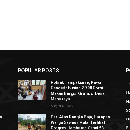
POPULAR POSTS
P
Polsek Tampaksiring Kawal
TN
Pendistribusian 2.798 Porsi
N
Makan Bergizi Gratis di Desa
Manukaya
H
August 6, 2026
So
an
Dari Atas Rangka Baja, Harapan
H
Warga Saweuk Mulai Terlihat,
P
Progres Jembatan Capai 58