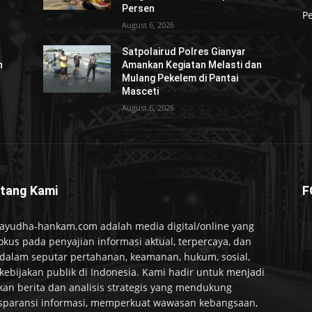
Persen
Pe
August 6, 2026
Satpolairud Polres Gianyar
n
Amankan Kegiatan Melasti dan
Mulang Pekelem di Pantai
Masceti
August 6, 2026
tang Kami
F
ayudha-hankam.com adalah media digital/online yang
okus pada penyajian informasi aktual, terpercaya, dan
alam seputar pertahanan, keamanan, hukum, sosial,
kebijakan publik di Indonesia. Kami hadir untuk menjadi
kan berita dan analisis strategis yang mendukung
sparansi informasi, memperkuat wawasan kebangsaan,