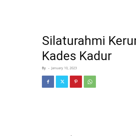
Silaturahmi Ke
Kades Kadur
By
-
January 10, 2023