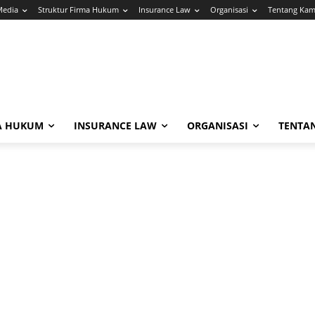
Media
Struktur Firma Hukum
Insurance Law
Organisasi
Tentang Kam
A HUKUM
INSURANCE LAW
ORGANISASI
TENTA