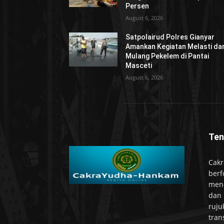
Persen
August 6, 2026
Satpolairud Polres Gianyar
Amankan Kegiatan Melasti da
Mulang Pekelem di Pantai
Masceti
August 6, 2026
Ten
Cakr
berf
mend
dan 
ruju
tran