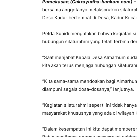
Pamekasan,(Cakrayudha-hankam.com)
–
bersama anggotanya melaksanakan silatura
Desa Kadur bertempat di Desa, Kadur Kecam
Pelda Suaidi mengatakan bahwa kegiatan s
hubungan silaturahmi yang telah terbina d
“Saat menjabat Kepala Desa Almarhum sudah
kita akan terus menjaga hubungan silaturahm
“Kita sama-sama mendoakan bagi Almarhum 
diampuni segala dosa-dosanya,” lanjutnya.
“Kegiatan silaturahmi seperti ini tidak han
masyarakat khususnya yang ada di wilayah 
“Dalam kesempatan ini kita dapat memperer
Babinkamtibmas dengan masyarakat sehingg