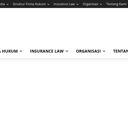
edia
Struktur Firma Hukum
Insurance Law
Organisasi
Tentang Kami
A HUKUM
INSURANCE LAW
ORGANISASI
TENTA