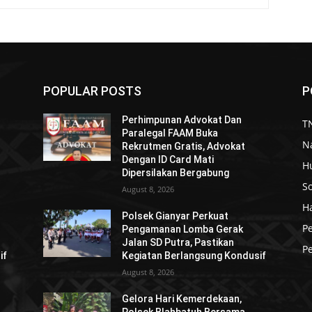
POPULAR POSTS
P
Perhimpunan Advokat Dan
TN
Paralegal FAAM Buka
N
Rekrutmen Gratis, Advokat
Dengan ID Card Mati
H
Dipersilakan Bergabung
So
August 8, 2026
H
Polsek Gianyar Perkuat
P
Pengamanan Lomba Gerak
Jalan SD Putra, Pastikan
Pe
if
Kegiatan Berlangsung Kondusif
August 8, 2026
Gelora Hari Kemerdekaan,