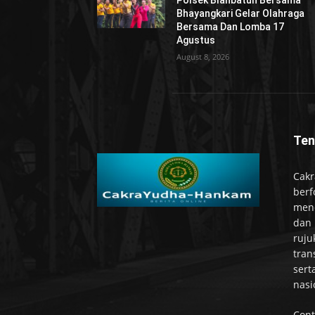
Polsek Blahbatuh Bersama
Bhayangkari Gelar Olahraga
Bersama Dan Lomba 17
Agustus
August 8, 2026
Ten
Cakr
berf
mend
dan 
ruju
tran
sert
nasi
Cont