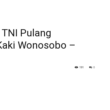
 TNI Pulang
Kaki Wonosobo –
191
0