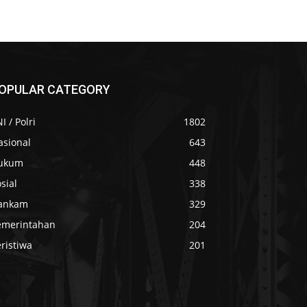
OPULAR CATEGORY
I / Polri
1802
asional
643
ukum
448
sial
338
ankam
329
emerintahan
204
ristiwa
201