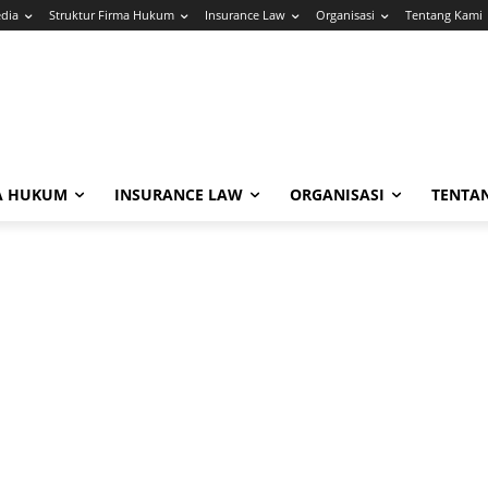
edia
Struktur Firma Hukum
Insurance Law
Organisasi
Tentang Kami
A HUKUM
INSURANCE LAW
ORGANISASI
TENTA