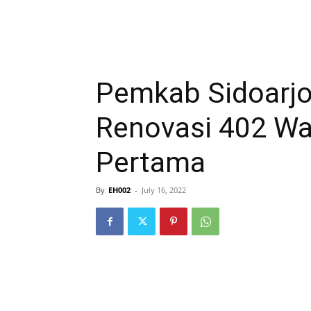
Pemkab Sidoarjo
Renovasi 402 Wa
Pertama
By
EH002
-
July 16, 2022