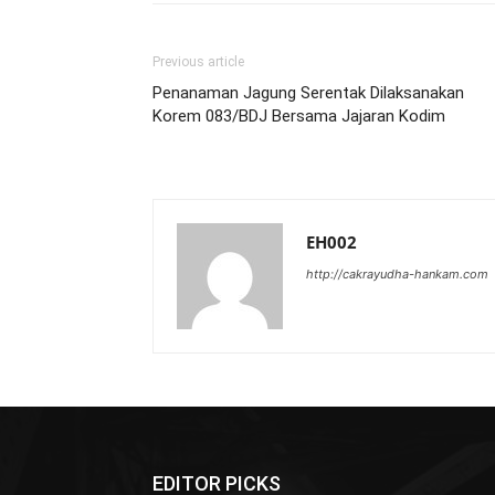
Previous article
Penanaman Jagung Serentak Dilaksanakan
Korem 083/BDJ Bersama Jajaran Kodim
EH002
http://cakrayudha-hankam.com
EDITOR PICKS