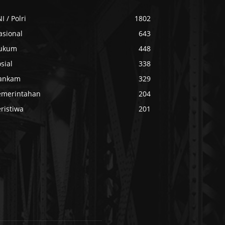
I / Polri
1802
asional
643
ukum
448
sial
338
ankam
329
emerintahan
204
ristiwa
201