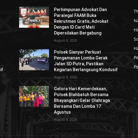
Perhimpunan Advokat Dan
TN
Paralegal FAAM Buka
N
Rekrutmen Gratis, Advokat
Dengan ID Card Mati
H
Dipersilakan Bergabung
So
August 8, 2026
H
Polsek Gianyar Perkuat
P
Pengamanan Lomba Gerak
Jalan SD Putra, Pastikan
Pe
if
Kegiatan Berlangsung Kondusif
August 8, 2026
Gelora Hari Kemerdekaan,
Polsek Blahbatuh Bersama
Bhayangkari Gelar Olahraga
Bersama Dan Lomba 17
Agustus
August 8, 2026