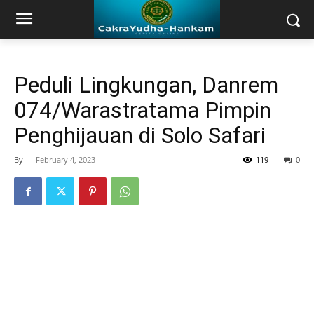
Peduli Lingkungan, Danrem
074/Warastratama Pimpin
Penghijauan di Solo Safari
By
-
February 4, 2023
119
0