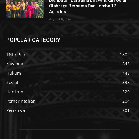
Blahbatuh Bersama Bhayangkari Gelar
Olahraga Bersama Dan Lomba 17
Agustus
August 8, 2026
POPULAR CATEGORY
TNI / Polri
1802
Nasional
643
Hukum
448
Sosial
338
Hankam
329
Pemerintahan
204
Peristiwa
201