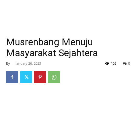
Musrenbang Menuju
Masyarakat Sejahtera
By
-
January 26, 2023
105
0