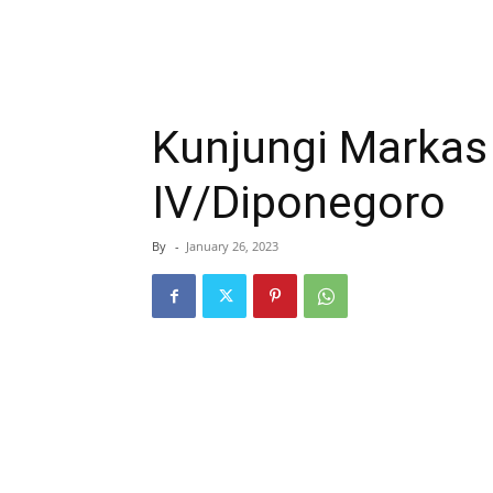
Kunjungi Marka
IV/Diponegoro
By
-
January 26, 2023