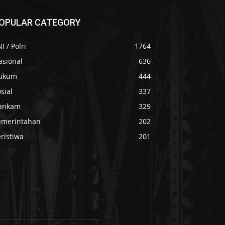
OPULAR CATEGORY
I / Polri
1764
asional
636
ukum
444
sial
337
ankam
329
emerintahan
202
ristiwa
201