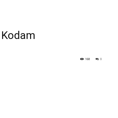
s Kodam
168
0