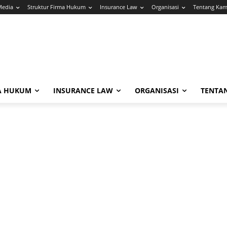
Media
Struktur Firma Hukum
Insurance Law
Organisasi
Tentang Kam
A HUKUM
INSURANCE LAW
ORGANISASI
TENTA