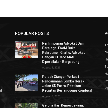
POPULAR POSTS
P
Perhimpunan Advokat Dan
TN
Paralegal FAAM Buka
N
Rekrutmen Gratis, Advokat
Dengan ID Card Mati
H
Dipersilakan Bergabung
So
August 8, 2026
H
Polsek Gianyar Perkuat
P
Pengamanan Lomba Gerak
Jalan SD Putra, Pastikan
Pe
if
Kegiatan Berlangsung Kondusif
August 8, 2026
Gelora Hari Kemerdekaan,