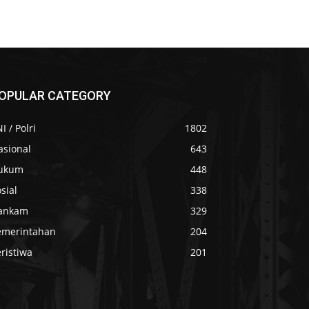
OPULAR CATEGORY
I / Polri
1802
asional
643
ukum
448
sial
338
ankam
329
emerintahan
204
ristiwa
201