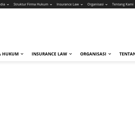
edia
Struktur Firma Hukum
Insurance Law
Organisasi
Tentang Kami
A HUKUM
INSURANCE LAW
ORGANISASI
TENTA