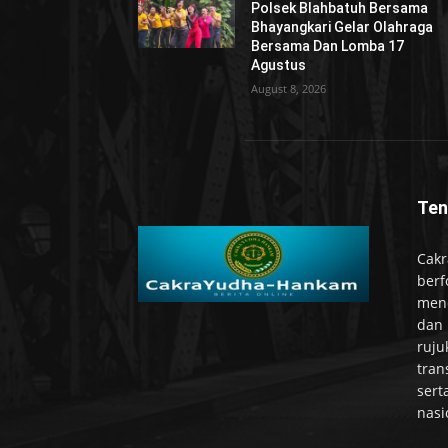
Polsek Blahbatuh Bersama
Bhayangkari Gelar Olahraga
Bersama Dan Lomba 17
Agustus
August 8, 2026
Ten
Cakr
berf
mend
dan 
ruju
tran
sert
nasi