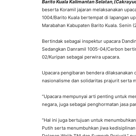
Barito Kuala Kalimantan Selatan,(Cakra
beserta Koramil jajaran melaksanakan upac
1004/Barito Kuala bertempat di lapangan u
Marabahan Kabupaten Barito Kuala. Senin (
Bertindak sebagai inspektur upacara Dandim 
Sedangkan Danramil 1005-04/Cerbon berti
02/Kuripan sebagai perwira upacara.
Upacara pengibaran bendera dilaksanakan 
nasionalisme dan solidaritas prajurit sert
“Upacara mempunyai arti penting untuk me
negara, juga sebagai penghormatan jasa pa
“Hal ini juga bertujuan untuk menumbuhka
Putih serta menumbuhkan jiwa kedisiplinan
Delapan Wajib TNI dan Sumpah Prajurit,” p