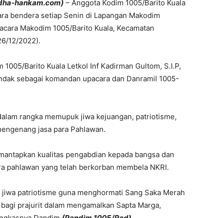
yudha-hankam.com)
– Anggota Kodim 1005/Barito Kuala
ara bendera setiap Senin di Lapangan Makodim
pacara Makodim 1005/Barito Kuala, Kecamatan
26/12/2022).
1005/Barito Kuala Letkol Inf Kadirman Gultom, S.I.P,
ndak sebagai komandan upacara dan Danramil 1005-
dalam rangka memupuk jiwa kejuangan, patriotisme,
a mengenang jasa para Pahlawan.
mantapkan kualitas pengabdian kepada bangsa dan
ra pahlawan yang telah berkorban membela NKRI.
n jiwa patriotisme guna menghormati Sang Saka Merah
 bagi prajurit dalam mengamalkan Sapta Marga,
ungkasnya Dandim.
(Pendim 1005/Red)