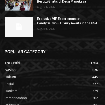
Bergizi Gratis di Desa Manukaya
August 6, 2026
Exclusive VIP Experiences at
CandySai.vip – Luxury Awaits in the USA
August 6, 2026
POPULAR CATEGORY
TNI / Polri
1764
Nasional
636
Hukum
445
Sosial
337
Hankam
329
Pemerintahan
202
Peristiwa
201