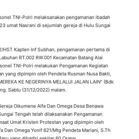
sonel TNI-Polri melaksanakan pengamanan ibadah
23 umat Nasrani di sejumlah gereja di Hulu Sungai
02/HST Kapten Inf Subhan, pengamanan pertama di
Labuhan RT.002 RW.001 Kecamatan Batang Alai
sonel TNI-Polri melakukan Pengamanan Kegiatan
an yang dipimpin oleh Pendeta Rusman Nusa Bakti,
MEREKA KE NEGERINYA MELALUI JALAN LAIN” (Bdk
ang. Sabtu (31/12/2022) malam.
 Gereja Oikumene Alfa Dan Omega Desa Benawa
 Sungai Tengah telah dilaksanakan Pengamanan
aat Umat Kristen Protestan yang dipimpin oleh
fa Dan Omega Yonif 621/Mtg Pendeta Mariani, S.Th
u yang dihadiri sekitar 60 Orang.