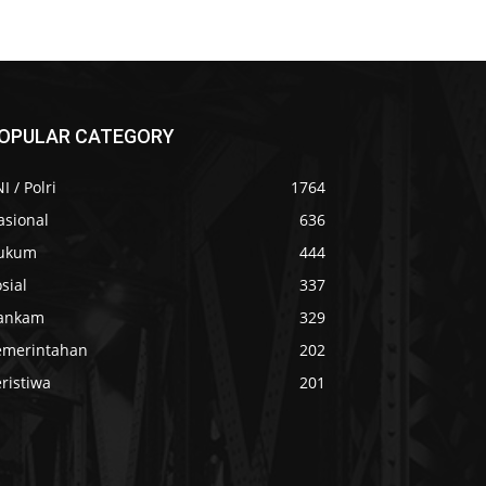
OPULAR CATEGORY
I / Polri
1764
asional
636
ukum
444
sial
337
ankam
329
emerintahan
202
ristiwa
201