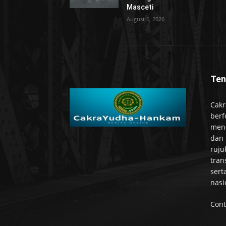
Masceti
August 6, 2026
Ten
Cakr
berf
mend
dan 
ruju
tran
sert
nasi
Cont