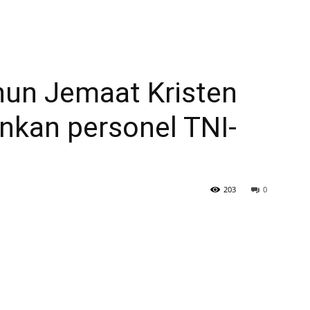
hun Jemaat Kristen
nkan personel TNI-
203
0