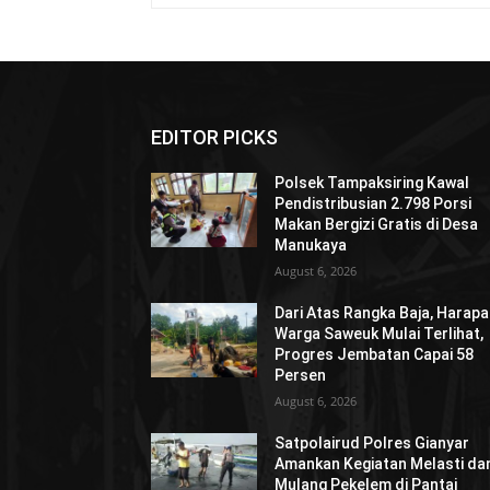
EDITOR PICKS
Polsek Tampaksiring Kawal
Pendistribusian 2.798 Porsi
Makan Bergizi Gratis di Desa
Manukaya
August 6, 2026
Dari Atas Rangka Baja, Harap
Warga Saweuk Mulai Terlihat,
Progres Jembatan Capai 58
Persen
August 6, 2026
Satpolairud Polres Gianyar
Amankan Kegiatan Melasti da
Mulang Pekelem di Pantai