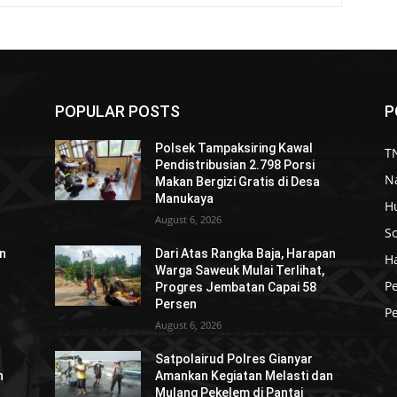
POPULAR POSTS
P
Polsek Tampaksiring Kawal
TN
Pendistribusian 2.798 Porsi
N
Makan Bergizi Gratis di Desa
Manukaya
H
August 6, 2026
So
an
Dari Atas Rangka Baja, Harapan
H
Warga Saweuk Mulai Terlihat,
P
Progres Jembatan Capai 58
Persen
Pe
August 6, 2026
Satpolairud Polres Gianyar
n
Amankan Kegiatan Melasti dan
Mulang Pekelem di Pantai