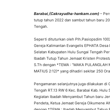
Barabai,(Cakrayudha-hankam.com)
– Per
tutup tahun 2022 dan sambut tahun baru 20
Tengah.
Seperti dituturkan oleh Plh.Pasiopsdim 10
Gereja Kalimantan Evangelis EPHATA Desa 
Selatan Kabupaten Hulu Sungai Tengah Per
Ibadah Tutup Tahun Jemaat Kristen Protest
S.Th dengan *TEMA : “MAKA PULANGLAH 
MATIUS 2:12)* yang dihadiri sekitar 250 Or
Pengamanan selanjutnya juga dilakukan di
Tengah RT.13 RW 6 Kec. Barabai Kab. Hulu
Kegiatan Ibadah Menyambut Tahun baru Jem
Pendeta, Ketua Jemaat Gereja Oikumene Al
dengan *TEMA : Ibadah Menyambut Tahun Bar