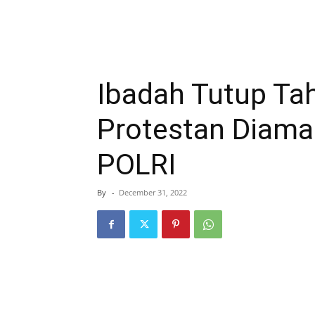
Ibadah Tutup Ta
Protestan Diama
POLRI
By
-
December 31, 2022