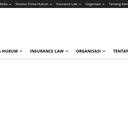
Media
Struktur Firma Hukum
Insurance Law
Organisasi
Tentang Kam
A HUKUM
INSURANCE LAW
ORGANISASI
TENTA