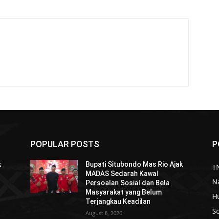
POPULAR POSTS
P
k
Bupati Situbondo Mas Rio Ajak
TN
MADAS Sedarah Kawal
N
Persoalan Sosial dan Bela
Masyarakat yang Belum
H
Terjangkau Keadilan
So
August 8, 2026