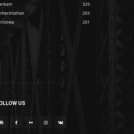
ankam
329
emerintahan
203
ristiwa
201
OLLOW US