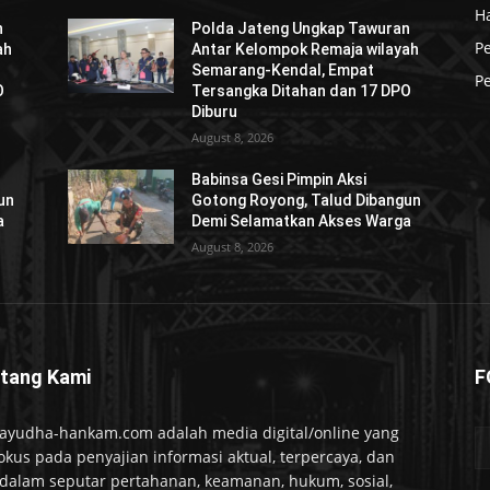
H
n
Polda Jateng Ungkap Tawuran
P
ah
Antar Kelompok Remaja wilayah
Semarang-Kendal, Empat
Pe
O
Tersangka Ditahan dan 17 DPO
Diburu
August 8, 2026
Babinsa Gesi Pimpin Aksi
un
Gotong Royong, Talud Dibangun
a
Demi Selamatkan Akses Warga
August 8, 2026
tang Kami
F
ayudha-hankam.com adalah media digital/online yang
okus pada penyajian informasi aktual, terpercaya, dan
alam seputar pertahanan, keamanan, hukum, sosial,