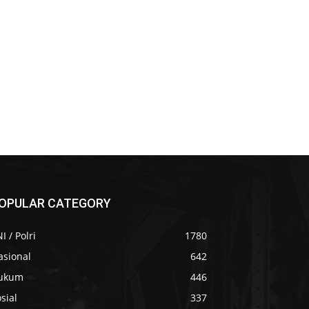
OPULAR CATEGORY
I / Polri
1780
asional
642
ukum
446
sial
337