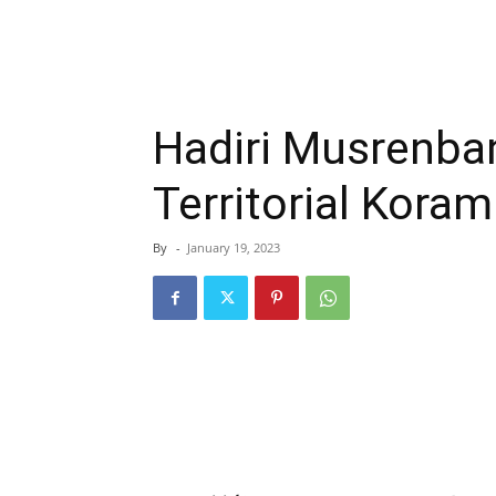
Hadiri Musrenba
Territorial Kora
By
-
January 19, 2023