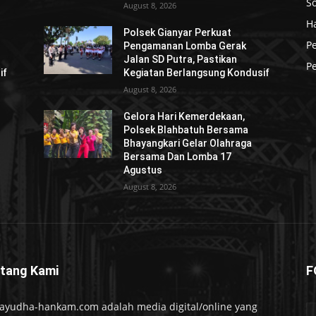
So
August 8, 2026
H
Polsek Gianyar Perkuat
P
Pengamanan Lomba Gerak
Jalan SD Putra, Pastikan
Pe
if
Kegiatan Berlangsung Kondusif
August 8, 2026
Gelora Hari Kemerdekaan,
Polsek Blahbatuh Bersama
Bhayangkari Gelar Olahraga
Bersama Dan Lomba 17
Agustus
August 8, 2026
tang Kami
F
ayudha-hankam.com adalah media digital/online yang