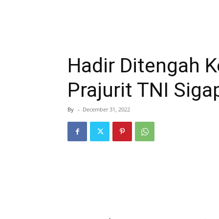
Hadir Ditengah K
Prajurit TNI Sig
By
-
December 31, 2022