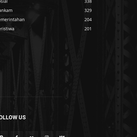
sial
338
ankam
329
emerintahan
204
ristiwa
201
OLLOW US