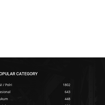
OPULAR CATEGORY
I / Polri
1802
asional
643
ukum
448