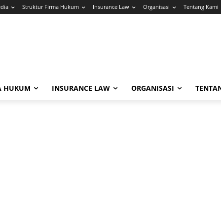
edia
Struktur Firma Hukum
Insurance Law
Organisasi
Tentang Kami
A HUKUM
INSURANCE LAW
ORGANISASI
TENTA