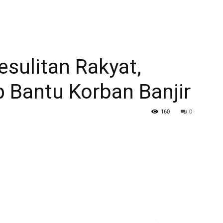
esulitan Rakyat,
ap Bantu Korban Banjir
160
0