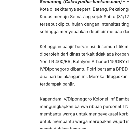
Semarang,(Cakrayudha-hankam.com)
– H
Kota di sekitarnya seperti Batang, Pekalon
Kudus menuju Semarang sejak Sabtu (31/12/
tersebut dipicu hujan dengan intensitas ti
sehingga menyebabkan debit air meluap d
Ketinggian banjir bervariasi di semua titik 
diperoleh dari dinas terkait tidak ada korba
Yonif R 400/BR, Batalyon Arhanud 15/DBY 
IV/Diponegoro dibantu Polri bersama BPBD te
dua hari belakangan ini. Mereka ditugaska
terdampak banjir.
Kapendam IV/Diponegoro Kolonel Inf Bamban
mengungkapkan bahwa ribuan personel TNI
membantu warga untuk mengevakuasi korban
untuk membantu warga merupakan wujud imp
membutuhkan bantuan.