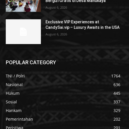
Bergizi Gratis di Desa Manukaya
August 6, 2026
Exclusive VIP Experiences at
CandySai.vip – Luxury Awaits in the USA
August 6, 2026
POPULAR CATEGORY
TNI / Polri
1764
Nasional
636
Hukum
445
Sosial
337
Hankam
329
Pemerintahan
202
Peristiwa
201