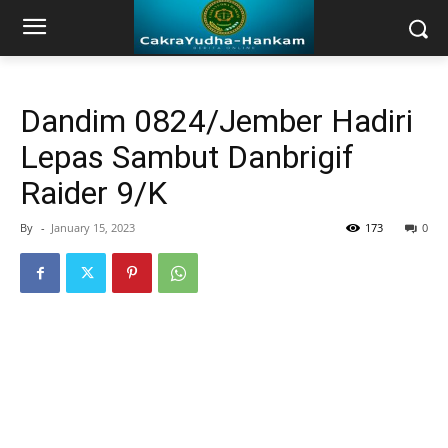
Dandim 0824/Jember Hadiri
Lepas Sambut Danbrigif
Raider 9/K
By
-
January 15, 2023
173
0