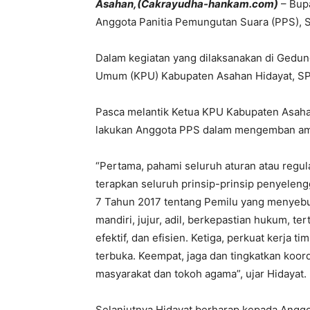
Asahan,(Cakrayudha-hankam.com)
– Bupa
Anggota Panitia Pemungutan Suara (PPS), S
Dalam kegiatan yang dilaksanakan di Gedun
Umum (KPU) Kabupaten Asahan Hidayat, SP
Pasca melantik Ketua KPU Kabupaten Asahan
lakukan Anggota PPS dalam mengemban ama
“Pertama, pahami seluruh aturan atau regul
terapkan seluruh prinsip-prinsip penyele
7 Tahun 2017 tentang Pemilu yang menyebut
mandiri, jujur, adil, berkepastian hukum, ter
efektif, dan efisien. Ketiga, perkuat kerja t
terbuka. Keempat, jaga dan tingkatkan koo
masyarakat dan tokoh agama”, ujar Hidayat.
Selanjutnya Hidayat berharap kepada Anggot