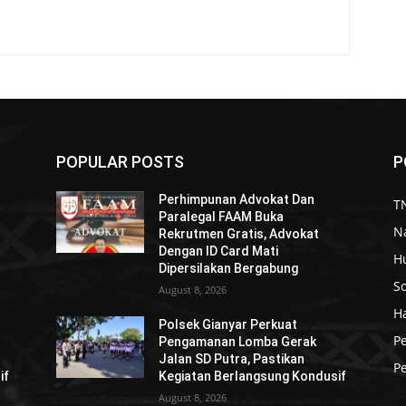
POPULAR POSTS
P
Perhimpunan Advokat Dan
TN
Paralegal FAAM Buka
N
Rekrutmen Gratis, Advokat
Dengan ID Card Mati
H
Dipersilakan Bergabung
So
August 8, 2026
H
Polsek Gianyar Perkuat
P
Pengamanan Lomba Gerak
Jalan SD Putra, Pastikan
Pe
if
Kegiatan Berlangsung Kondusif
August 8, 2026