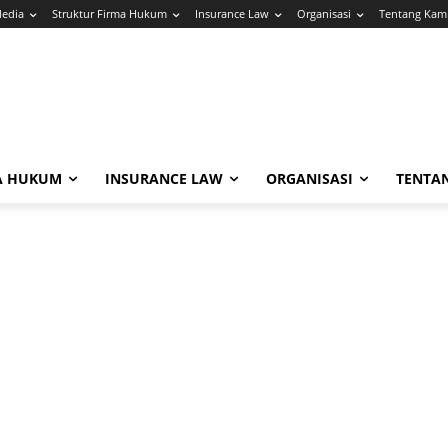
Media
Struktur Firma Hukum
Insurance Law
Organisasi
Tentang Kam
A HUKUM
INSURANCE LAW
ORGANISASI
TENTA