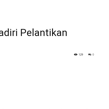
diri Pelantikan
129
0