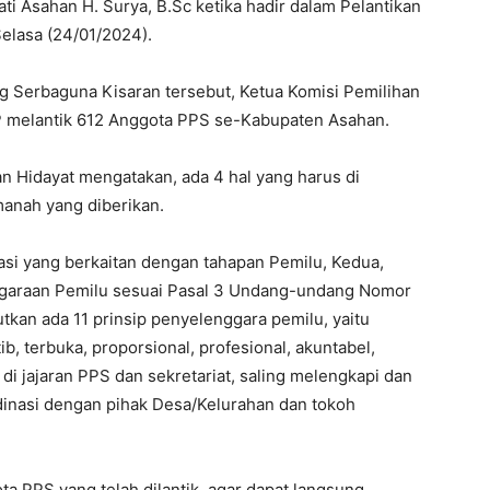
ti Asahan H. Surya, B.Sc ketika hadir dalam Pelantikan
elasa (24/01/2024).
g Serbaguna Kisaran tersebut, Ketua Komisi Pemilihan
 melantik 612 Anggota PPS se-Kabupaten Asahan.
 Hidayat mengatakan, ada 4 hal yang harus di
nah yang diberikan.
asi yang berkaitan dengan tahapan Pemilu, Kedua,
nggaraan Pemilu sesuai Pasal 3 Undang-undang Nomor
kan ada 11 prinsip penyelenggara pemilu, yaitu
tib, terbuka, proporsional, profesional, akuntabel,
im di jajaran PPS dan sekretariat, saling melengkapi dan
rdinasi dengan pihak Desa/Kelurahan dan tokoh
a PPS yang telah dilantik, agar dapat langsung