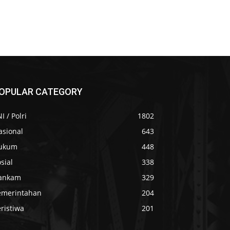
OPULAR CATEGORY
I / Polri
1802
asional
643
ukum
448
sial
338
ankam
329
emerintahan
204
ristiwa
201