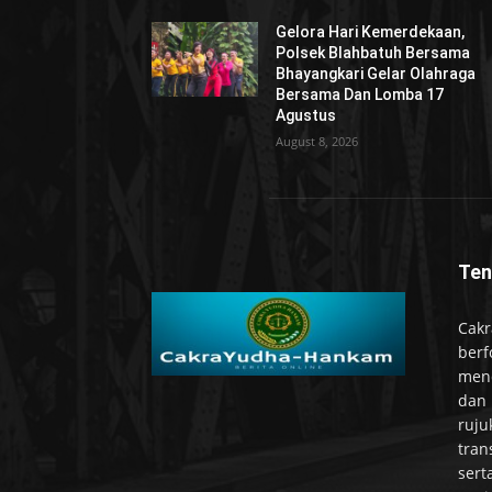
Gelora Hari Kemerdekaan,
Polsek Blahbatuh Bersama
Bhayangkari Gelar Olahraga
Bersama Dan Lomba 17
Agustus
August 8, 2026
Ten
Cakr
berf
mend
dan 
ruju
tran
sert