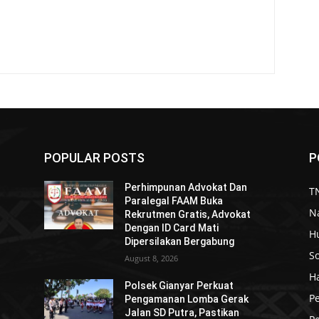
POPULAR POSTS
P
Perhimpunan Advokat Dan
TN
Paralegal FAAM Buka
N
Rekrutmen Gratis, Advokat
Dengan ID Card Mati
H
Dipersilakan Bergabung
So
August 8, 2026
H
Polsek Gianyar Perkuat
P
Pengamanan Lomba Gerak
Jalan SD Putra, Pastikan