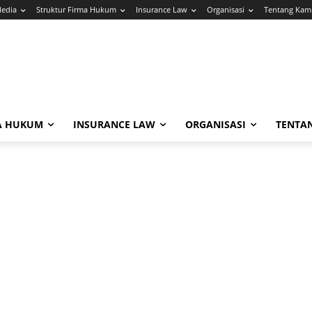
Media
Struktur Firma Hukum
Insurance Law
Organisasi
Tentang Kam
A HUKUM
INSURANCE LAW
ORGANISASI
TENTA