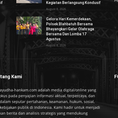
Pe
if
Kegiatan Berlangsung Kondusif
August 8, 2026
Gelora Hari Kemerdekaan,
Polsek Blahbatuh Bersama
Bhayangkari Gelar Olahraga
Bersama Dan Lomba 17
Agustus
August 8, 2026
tang Kami
F
ayudha-hankam.com adalah media digital/online yang
okus pada penyajian informasi aktual, terpercaya, dan
alam seputar pertahanan, keamanan, hukum, sosial,
kebijakan publik di Indonesia. Kami hadir untuk menjadi
kan berita dan analisis strategis yang mendukung