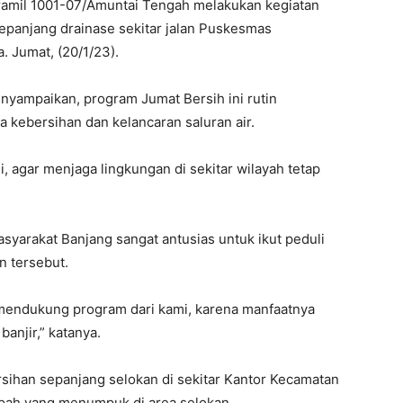
amil 1001-07/Amuntai Tengah melakukan kegiatan
epanjang drainase sekitar jalan Puskesmas
. Jumat, (20/1/23).
nyampaikan, program Jumat Bersih ini rutin
 kebersihan dan kelancaran saluran air.
li, agar menjaga lingkungan di sekitar wilayah tetap
arakat Banjang sangat antusias untuk ikut peduli
n tersebut.
 mendukung program dari kami, karena manfaatnya
anjir,” katanya.
rsihan sepanjang selokan di sekitar Kantor Kecamatan
ampah yang menumpuk di area selokan.