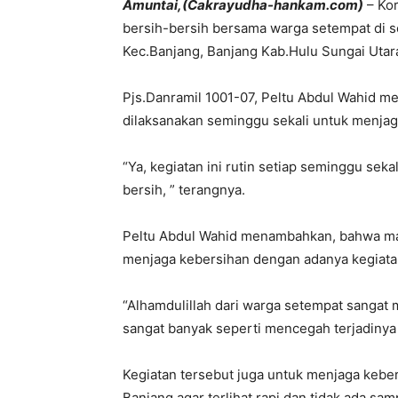
Amuntai,(Cakrayudha-hankam.com)
– Kor
bersih-bersih bersama warga setempat di s
Kec.Banjang, Banjang Kab.Hulu Sungai Utara
Pjs.Danramil 1001-07, Peltu Abdul Wahid me
dilaksanakan seminggu sekali untuk menjaga
“Ya, kegiatan ini rutin setiap seminggu seka
bersih, ” terangnya.
Peltu Abdul Wahid menambahkan, bahwa masy
menjaga kebersihan dengan adanya kegiata
“Alhamdulillah dari warga setempat sangat
sangat banyak seperti mencegah terjadinya b
Kegiatan tersebut juga untuk menjaga kebe
Banjang agar terlihat rapi dan tidak ada s