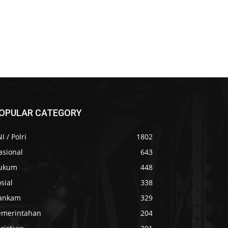
OPULAR CATEGORY
I / Polri
1802
asional
643
ukum
448
sial
338
ankam
329
emerintahan
204