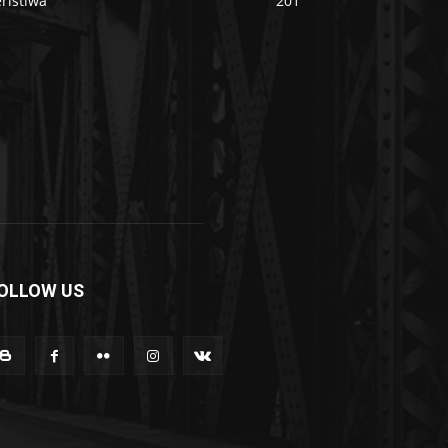
ristiwa
201
OLLOW US