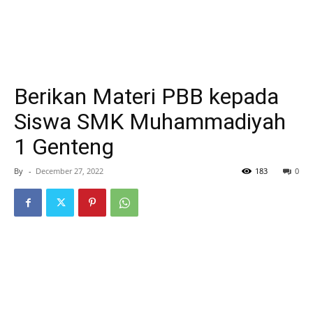
Berikan Materi PBB kepada
Siswa SMK Muhammadiyah
1 Genteng
By
-
December 27, 2022
183
0