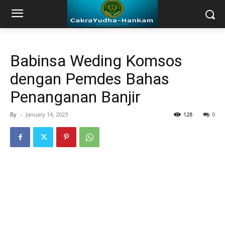
Babinsa Weding Komsos
dengan Pemdes Bahas
Penanganan Banjir
By
-
January 14, 2023
128
0