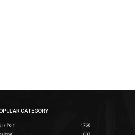
OPULAR CATEGORY
I / Polri
1768
asional
637