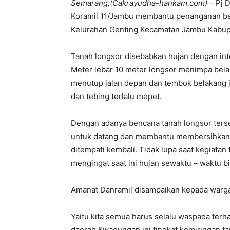
Semarang,(Cakrayudha-hankam.com)
– Pj 
Koramil 11/Jambu membantu penanganan be
Kelurahan Genting Kecamatan Jambu Kabu
Tanah longsor disebabkan hujan dengan inte
Meter lebar 10 meter longsor menimpa bel
menutup jalan depan dan tembok belakang jeb
dan tebing terlalu mepet.
Dengan adanya bencana tanah longsor ters
untuk datang dan membantu membersihkan m
ditempati kembali. Tidak lupa saat kegiata
mengingat saat ini hujan sewaktu – waktu b
Amanat Danramil disampaikan kepada warga 
Yaitu kita semua harus selalu waspada terha
daerah Kwadungan ini tingkat kemiringan ta