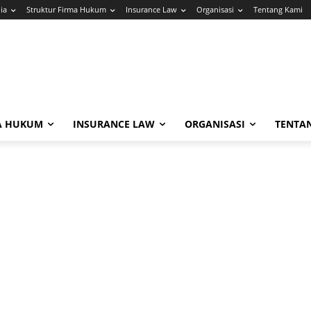
ia
Struktur Firma Hukum
Insurance Law
Organisasi
Tentang Kami
A HUKUM
INSURANCE LAW
ORGANISASI
TENTA