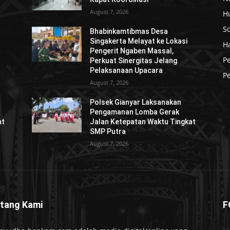
August 7, 2026
H
So
Bhabinkamtibmas Desa
Singakerta Melayat ke Lokasi
H
Pengerit Ngaben Massal,
P
Perkuat Sinergitas Jelang
Pelaksanaan Upacara
Pe
August 7, 2026
Polsek Gianyar Laksanakan
Pengamanan Lomba Gerak
at
Jalan Ketepatan Waktu Tingkat
SMP Putra
August 7, 2026
tang Kami
F