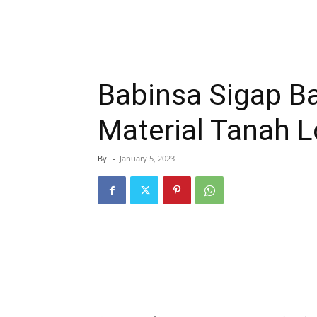
Babinsa Sigap B
Material Tanah 
By
-
January 5, 2023