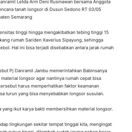
Danramil Letda Arm Deni Rusmawan bersama Anggota
ncana tanah longsor di Dusun Sedono RT 03/05
paten Semarang
nsitas tinggi hingga mengakibatkan tebing tinggi 15
akang rumah Sariden Xaverius Sipayung, sehingga
ol. Hal ini bisa terjadi disebabkan antara jarak rumah
ebut Pj Danramil Jambu memerintahkan Babinsanya
aterial longsor agar nantinya rumah cepat bisa
n tersebut harus memperhatikan faktor keamanan
isa turun yang bisa menyebabkan longsor susulan.
yang ikut karya bakti membersihkan material longsor.
dap lingkungan sekitar tempat tinggal kita, mengingat
nah cukup tinggi, ditambah sudah jarang pohon besar