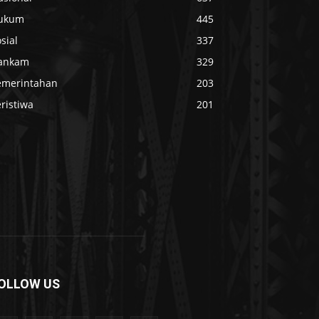
ukum
445
sial
337
ankam
329
emerintahan
203
ristiwa
201
OLLOW US