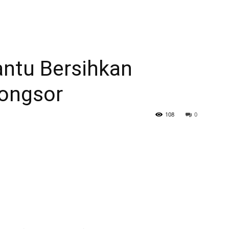
antu Bersihkan
Longsor
108
0