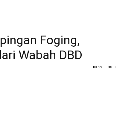
ingan Foging,
dari Wabah DBD
99
0