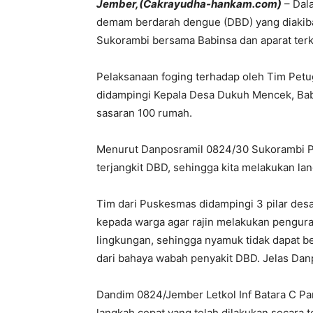
Jember,(Cakrayudha-hankam.com)
– Dal
demam berdarah dengue (DBD) yang diakiba
Sukorambi bersama Babinsa dan aparat terk
Pelaksanaan foging terhadap oleh Tim Pet
didampingi Kepala Desa Dukuh Mencek, Ba
sasaran 100 rumah.
Menurut Danposramil 0824/30 Sukorambi P
terjangkit DBD, sehingga kita melakukan la
Tim dari Puskesmas didampingi 3 pilar des
kepada warga agar rajin melakukan pengura
lingkungan, sehingga nyamuk tidak dapat b
dari bahaya wabah penyakit DBD. Jelas Dan
Dandim 0824/Jember Letkol Inf Batara C Pa
langkah cepat yang telah dilakukan secara t