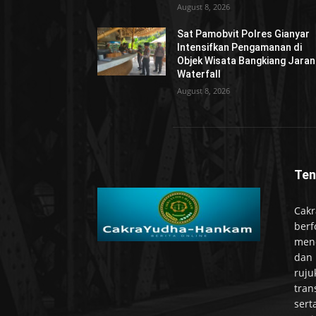
August 8, 2026
Sat Pamobvit Polres Gianyar
Intensifkan Pengamanan di
Objek Wisata Bangkiang Jaran
Waterfall
August 8, 2026
Ten
Cakr
berf
mend
dan 
ruju
tran
sert