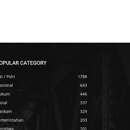
OPULAR CATEGORY
I / Polri
1788
asional
643
ukum
446
sial
337
ankam
329
emerintahan
203
ristiwa
201