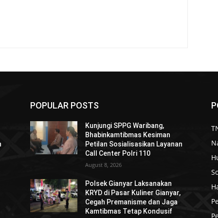
POPULAR POSTS
P
Kunjungi SPPG Waribang,
TN
Bhabinkamtibmas Kesiman
N
n
Petilan Sosialisasikan Layanan
Call Center Polri 110
H
August 8, 2026
So
Polsek Gianyar Laksanakan
H
KRYD di Pasar Kuliner Gianyar,
P
Cegah Premanisme dan Jaga
Kamtibmas Tetap Kondusif
Pe