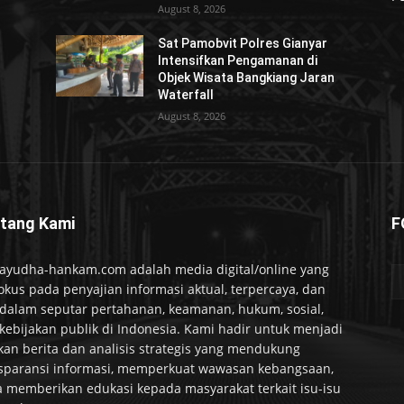
August 8, 2026
Sat Pamobvit Polres Gianyar
Intensifkan Pengamanan di
Objek Wisata Bangkiang Jaran
Waterfall
August 8, 2026
tang Kami
F
ayudha-hankam.com adalah media digital/online yang
okus pada penyajian informasi aktual, terpercaya, dan
alam seputar pertahanan, keamanan, hukum, sosial,
kebijakan publik di Indonesia. Kami hadir untuk menjadi
kan berita dan analisis strategis yang mendukung
sparansi informasi, memperkuat wawasan kebangsaan,
a memberikan edukasi kepada masyarakat terkait isu-isu