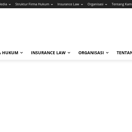
Media
Struktur Firma Hukum
Insurance Law
Organisasi
Tentang Kam
A HUKUM
INSURANCE LAW
ORGANISASI
TENTA