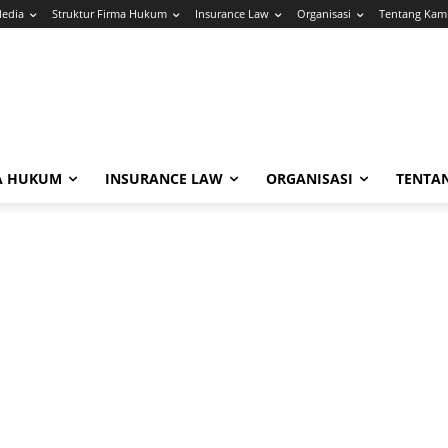
Media
Struktur Firma Hukum
Insurance Law
Organisasi
Tentang Kam
A HUKUM
INSURANCE LAW
ORGANISASI
TENTA