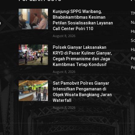
Kunjungi SPPG Waribang,
TN
Bhabinkamtibmas Kesiman
N
n
Petilan Sosialisasikan Layanan
Call Center Polri 110
H
August 8, 2026
So
Polsek Gianyar Laksanakan
H
KRYD di Pasar Kuliner Gianyar,
P
Cegah Premanisme dan Jaga
Kamtibmas Tetap Kondusif
Pe
August 8, 2026
Sat Pamobvit Polres Gianyar
Intensifkan Pengamanan di
Objek Wisata Bangkiang Jaran
Waterfall
August 8, 2026