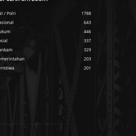
I / Polri
1788
asional
643
ukum
446
sial
337
ankam
329
emerintahan
203
ristiwa
201