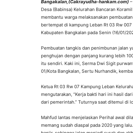
Bangakalan,(Cakrayudha-hankam.com)
–
Desa (Babinsa) Kelurahan Bancaran Koramil
membantu warga melaksanakan pembuatan t
bertempat di kampung Leban Rt 03 Rw 007 
Kabupaten Bangkalan pada Senin (16/01/20
Pembuatan tangkis dan penimbunan jalan yan
penghujan dengan panjang kurang lebih 10
itu sendiri. Kaki ini, Serma Dwi Sigit pur
01/Kota Bangkalan, Sertu Nurhandik, kembal
Ketua Rt 03 Rw 07 Kampung Leban Kelurah
mengutarakan, “Kerja bakti hari ini hasil d
dari pemerintah.” Tuturnya saat ditemui di 
Mahfud lantas menjelaskan Perihal awal dil
memang sudah diaspal pada 2020 yang lalu. 
banjir, sehingga jalan menjadi rusak dan ak