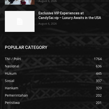
August 6, 2026
Exclusive VIP Experiences at
CandySai.vip – Luxury Awaits in the USA
August 6, 2026
POPULAR CATEGORY
TNI / Polri
1764
Nasional
636
Hukum
445
Sosial
337
Hankam
329
Pemerintahan
202
Peristiwa
201