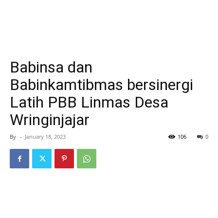
Babinsa dan
Babinkamtibmas bersinergi
Latih PBB Linmas Desa
Wringinjajar
By
-
January 18, 2023
106
0