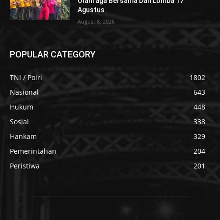
Olahraga Bersama Dan Lomba 17
Agustus
August 8, 2026
POPULAR CATEGORY
TNI / Polri
1802
Nasional
643
Hukum
448
Sosial
338
Hankam
329
Pemerintahan
204
Peristiwa
201