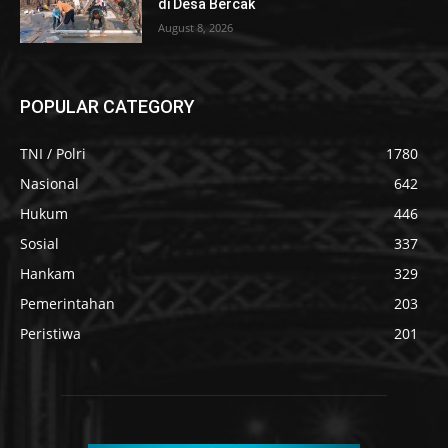
di Desa Bercak
August 8, 2026
POPULAR CATEGORY
TNI / Polri
1780
Nasional
642
Hukum
446
Sosial
337
Hankam
329
Pemerintahan
203
Peristiwa
201